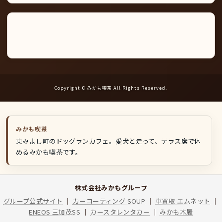
Instagram
LINE
公
式
ア
カ
ウ
ン
ト
Copyright © みかも喫茶 All Rights Reserved.
みかも喫茶
東みよし町のドッグランカフェ。愛犬と走って、テラス席で休
めるみかも喫茶です。
株式会社みかもグループ
グループ公式サイト
｜
カーコーティング SOUP
｜
車買取 エムネット
｜
ENEOS 三加茂SS
｜
カースタレンタカー
｜
みかも木履