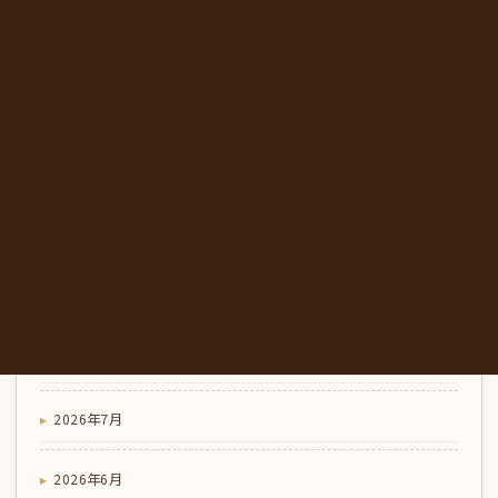
コラム
夏のランチとひと休みに｜東みよし町のカフェで味わ
う、にし阿波の地元野菜｜みかも喫茶
2026-07-17
喫茶店のこだわり
コラム
車で行きやすいカフェ、みかも喫茶｜駐車場とアクセ
ス・初めての方への行き方｜東みよし町
アーカイブ
2026年8月
2026年7月
2026年6月