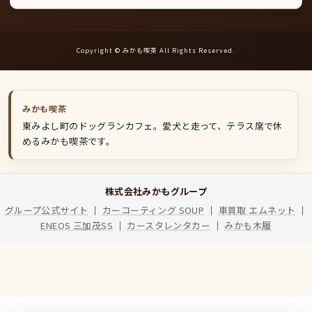
ウ
ン
ト
Copyright © みかも喫茶 All Rights Reserved.
みかも喫茶
東みよし町のドッグランカフェ。愛犬と走って、テラス席で休
めるみかも喫茶です。
株式会社みかもグループ
グループ公式サイト
｜
カーコーティング SOUP
｜
車買取 エムネット
｜
ENEOS 三加茂SS
｜
カースタレンタカー
｜
みかも木履