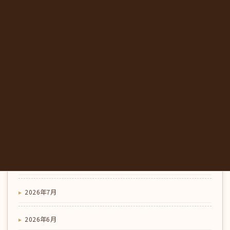
コラム
地域の店の信頼は、来店前に確かめられる情報から｜み
かも喫茶の店舗情報管理
2026-07-25
喫茶店のこだわり
コラム
夏のランチとひと休みに｜東みよし町のカフェで味わ
う、にし阿波の地元野菜｜みかも喫茶
アーカイブ
2026年8月
2026年7月
2026年6月