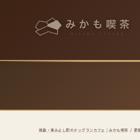
コ
ナ
ン
ビ
テ
ゲ
ン
ー
ツ
シ
へ
ョ
ス
ン
キ
に
ッ
移
プ
動
徳島・東みよし町のドッグランカフェ｜みかも喫茶
更