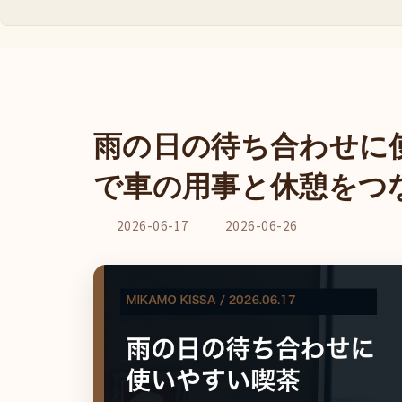
雨の日の待ち合わせに
で車の用事と休憩をつ
最
2026-06-17
2026-06-26
終
更
新
日
時
: